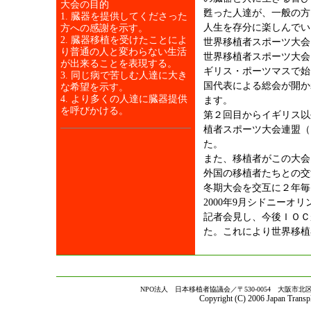
大会の目的
甦った人達が、一般の方
1. 臓器を提供してくださった
人生を存分に楽しんでい
方への感謝を示す。
2. 臓器移植を受けたことによ
世界移植者スポーツ大会
り普通の人と変わらない生活
世界移植者スポーツ大会
が出来ることを表現する。
ギリス・ポーツマスで始
3. 同じ病で苦しむ人達に大き
国代表による総会が開か
な希望を示す。
4. より多くの人達に臓器提供
ます。
を呼びかける。
第２回目からイギリス以
植者スポーツ大会連盟（
た。
また、移植者がこの大会
外国の移植者たちとの交
冬期大会を交互に２年毎
2000年9月シドニー
記者会見し、今後ＩＯＣ
た。これにより世界移植
NPO法人 日本移植者協議会／〒530-0054 大阪市北区南森町2-3
Copyright (C) 2006 Japan Transp