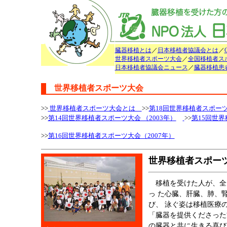
臓器移植とは
／
日本移植者協議会とは
／
世界移植者スポーツ大会
／
全国移植者ス
日本移植者協議会ニュース
／
臓器移植患
世界移植者スポーツ大会
>>
世界移植者スポーツ大会とは
>>
第18回世界移植者スポー
>>
第14回世界移植者スポーツ大会 （2003年）
>>
第15回世界
>>
第16回世界移植者スポーツ大会（2007年）
世界移植者スポー
移植を受けた人が、全
っ た心臓、肝臓、肺、
び、 泳ぐ姿は移植医療
「臓器を提供くださった
の臓器と共に生きる喜び