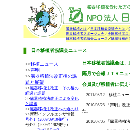
臓器移植とは
／
日本移植者協議会とは
／
世界移植者スポーツ大会
／
全国移植者ス
日本移植者協議会ニュース
／
臓器移植患
日本移植者協議会ニュース
日本移植者協議会は、
>>
移植ニュース
>>
声明
隔月で会報ＪＴＲニュ
>>
臓器移植法改正後の課
題と展望
会員及び移植者に伝え
>>
臓器移植法改正 その後の
経過と課題
2011/03/12 移植ニ
>>
臓器移植法改正による変化
と課題
2010/08/23 「
>>
臓器移植法改正への道のり
た。
>>新型インフルエンザ情報
号外1（2009/09/10発行）
2010/07/05 「臓
号外2（2009/11/02発行）
Part1
＆
Part2